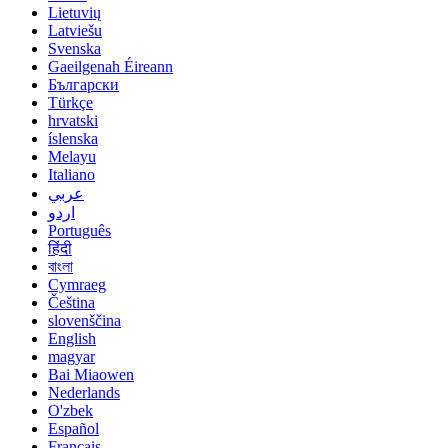
Lietuvių
Latviešu
Svenska
Gaeilgenah Éireann
Български
Türkçe
hrvatski
íslenska
Melayu
Italiano
عربي
اردو
Português
हिंदी
বাংলা
Cymraeg
Čeština
slovenščina
English
magyar
Bai Miaowen
Nederlands
O'zbek
Español
Français