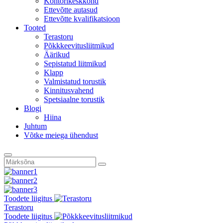
Kontorikeskkond
Ettevõtte autasud
Ettevõtte kvalifikatsioon
Tooted
Terastoru
Põkkkeevitusliitmikud
Äärikud
Sepistatud liitmikud
Klapp
Valmistatud torustik
Kinnitusvahend
Spetsiaalne torustik
Blogi
Hiina
Juhtum
Võtke meiega ühendust
Toodete liigitus
Terastoru
Toodete liigitus