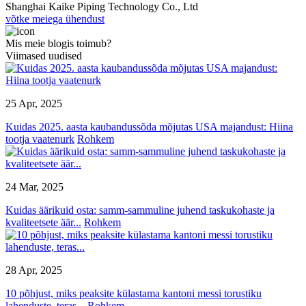
Shanghai Kaike Piping Technology Co., Ltd
võtke meiega ühendust
Mis meie blogis toimub?
Viimased uudised
25 Apr, 2025
Kuidas 2025. aasta kaubandussõda mõjutas USA majandust: Hiina
tootja vaatenurk
Rohkem
24 Mar, 2025
Kuidas äärikuid osta: samm-sammuline juhend taskukohaste ja
kvaliteetsete äär...
Rohkem
28 Apr, 2025
10 põhjust, miks peaksite külastama kantoni messi torustiku
lahenduste, teras...
Rohkem