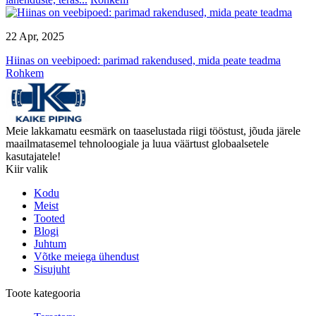
22 Apr, 2025
Hiinas on veebipoed: parimad rakendused, mida peate teadma
Rohkem
Meie lakkamatu eesmärk on taaselustada riigi tööstust, jõuda järele
maailmatasemel tehnoloogiale ja luua väärtust globaalsetele
kasutajatele!
Kiir valik
Kodu
Meist
Tooted
Blogi
Juhtum
Võtke meiega ühendust
Sisujuht
Toote kategooria