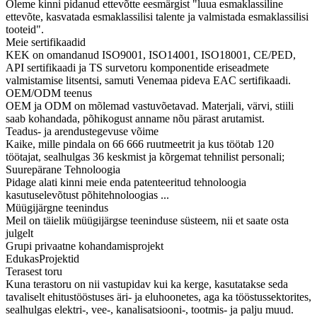
Oleme kinni pidanud ettevõtte eesmärgist "luua esmaklassiline
ettevõte, kasvatada esmaklassilisi talente ja valmistada esmaklassilisi
tooteid".
Meie sertifikaadid
KEK on omandanud ISO9001, ISO14001, ISO18001, CE/PED,
API sertifikaadi ja TS survetoru komponentide eriseadmete
valmistamise litsentsi, samuti Venemaa pideva EAC sertifikaadi.
OEM/ODM teenus
OEM ja ODM on mõlemad vastuvõetavad. Materjali, värvi, stiili
saab kohandada, põhikogust anname nõu pärast arutamist.
Teadus- ja arendustegevuse võime
Kaike, mille pindala on 66 666 ruutmeetrit ja kus töötab 120
töötajat, sealhulgas 36 keskmist ja kõrgemat tehnilist personali;
Suurepärane Tehnoloogia
Pidage alati kinni meie enda patenteeritud tehnoloogia
kasutuselevõtust põhitehnoloogias ...
Müügijärgne teenindus
Meil on täielik müügijärgse teeninduse süsteem, nii et saate osta
julgelt
Grupi privaatne kohandamisprojekt
Edukas
Projektid
Terasest toru
Kuna terastoru on nii vastupidav kui ka kerge, kasutatakse seda
tavaliselt ehitustööstuses äri- ja eluhoonetes, aga ka tööstussektorites,
sealhulgas elektri-, vee-, kanalisatsiooni-, tootmis- ja palju muud.