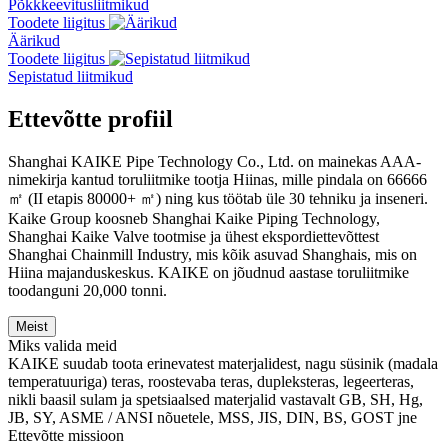
Põkkkeevitusliitmikud
Toodete liigitus
Äärikud
Toodete liigitus
Sepistatud liitmikud
Ettevõtte profiil
Shanghai KAIKE Pipe Technology Co., Ltd. on mainekas AAA-
nimekirja kantud toruliitmike tootja Hiinas, mille pindala on 66666
㎡ (II etapis 80000+ ㎡) ning kus töötab üle 30 tehniku ​​ja inseneri.
Kaike Group koosneb Shanghai Kaike Piping Technology,
Shanghai Kaike Valve tootmise ja ühest ekspordiettevõttest
Shanghai Chainmill Industry, mis kõik asuvad Shanghais, mis on
Hiina majanduskeskus. KAIKE on jõudnud aastase toruliitmike
toodanguni 20,000 tonni.
Meist
Miks valida meid
KAIKE suudab toota erinevatest materjalidest, nagu süsinik (madala
temperatuuriga) teras, roostevaba teras, dupleksteras, legeerteras,
nikli baasil sulam ja spetsiaalsed materjalid vastavalt GB, SH, Hg,
JB, SY, ASME / ANSI nõuetele, MSS, JIS, DIN, BS, GOST jne
Ettevõtte missioon