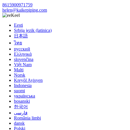
8615900971759
helen@kaikepiping.com
Keel
Eesti
Srbija jezik (latinica)
日本語
ไทย
русский
Ελληνικά
slovenčina
Việt Nam
Malti
Norsk
Kreyòl Ayisyen
Indonesia
suomi
українська
bosanski
한국어
فارسی
România limbi
dansk
Polski