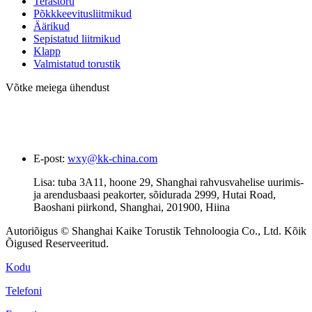
Terastoru
Põkkkeevitusliitmikud
Äärikud
Sepistatud liitmikud
Klapp
Valmistatud torustik
Võtke meiega ühendust
E-post:
wxy@kk-china.com
Lisa: tuba 3A11, hoone 29, Shanghai rahvusvahelise uurimis-
ja arendusbaasi peakorter, sõidurada 2999, Hutai Road,
Baoshani piirkond, Shanghai, 201900, Hiina
Autoriõigus © Shanghai Kaike Torustik Tehnoloogia Co., Ltd. Kõik
Õigused Reserveeritud.
Kodu
Telefoni