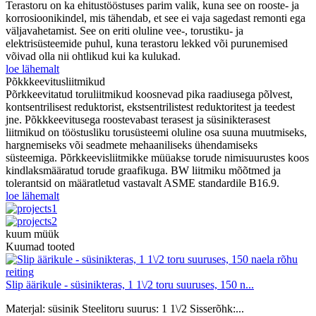
Terastoru on ka ehitustööstuses parim valik, kuna see on rooste- ja
korrosioonikindel, mis tähendab, et see ei vaja sagedast remonti ega
väljavahetamist. See on eriti oluline vee-, torustiku- ja
elektrisüsteemide puhul, kuna terastoru lekked või purunemised
võivad olla nii ohtlikud kui ka kulukad.
loe lähemalt
Põkkkeevitusliitmikud
Põrkkeevitatud toruliitmikud koosnevad pika raadiusega põlvest,
kontsentrilisest reduktorist, ekstsentrilistest reduktoritest ja teedest
jne. Põkkkeevitusega roostevabast terasest ja süsinikterasest
liitmikud on tööstusliku torusüsteemi oluline osa suuna muutmiseks,
hargnemiseks või seadmete mehaaniliseks ühendamiseks
süsteemiga. Põrkkeevisliitmikke müüakse torude nimisuurustes koos
kindlaksmääratud torude graafikuga. BW liitmiku mõõtmed ja
tolerantsid on määratletud vastavalt ASME standardile B16.9.
loe lähemalt
kuum müük
Kuumad tooted
Slip äärikule - süsinikteras, 1 1\/2 toru suuruses, 150 n...
Materjal: süsinik Steelitoru suurus: 1 1\/2 Sisserõhk:...