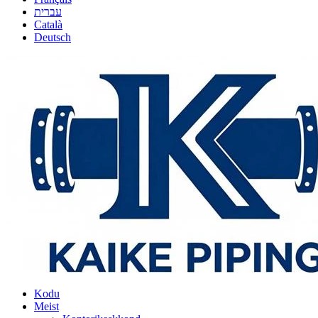
עברית
Català
Deutsch
Kodu
Meist